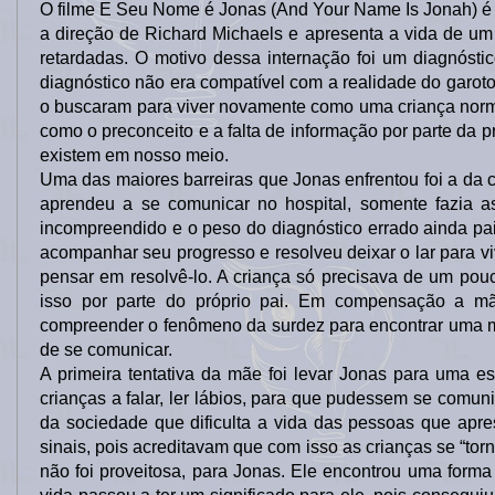
O filme E Seu Nome é Jonas (And Your Name Is Jonah) é 
a direção de Richard Michaels e apresenta a vida de um 
retardadas. O motivo dessa internação foi um diagnósti
diagnóstico não era compatível com a realidade do garoto
o buscaram para viver novamente como uma criança normal 
como o preconceito e a falta de informação por parte da 
existem em nosso meio.
Uma das maiores barreiras que Jonas enfrentou foi a da
aprendeu a se comunicar no hospital, somente fazia a
incompreendido e o peso do diagnóstico errado ainda pa
acompanhar seu progresso e resolveu deixar o lar para viv
pensar em resolvê-lo. A criança só precisava de um pouc
isso por parte do próprio pai. Em compensação a mã
compreender o fenômeno da surdez para encontrar uma m
de se comunicar.
A primeira tentativa da mãe foi levar Jonas para uma es
crianças a falar, ler lábios, para que pudessem se comu
da sociedade que dificulta a vida das pessoas que apr
sinais, pois acreditavam que com isso as crianças se “to
não foi proveitosa, para Jonas. Ele encontrou uma forma